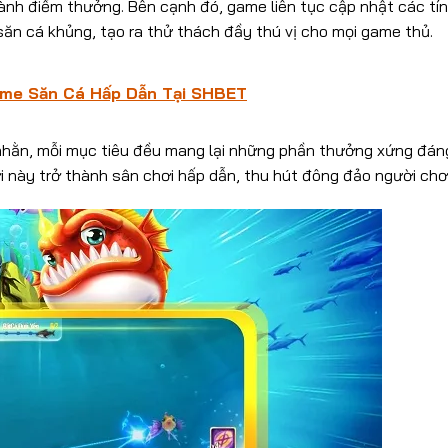
ành điểm thưởng. Bên cạnh đó, game liên tục cập nhật các tí
 săn cá khủng, tạo ra thử thách đầy thú vị cho mọi game thủ.
Game Săn Cá Hấp Dẫn Tại SHBET
 nhằn, mỗi mục tiêu đều mang lại những phần thưởng xứng đán
ơi này trở thành sân chơi hấp dẫn, thu hút đông đảo người chơi