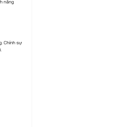
nh năng
g. Chính sự
.