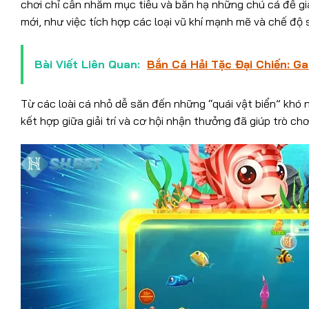
chơi chỉ cần nhắm mục tiêu và bắn hạ những chú cá để gi
mới, như việc tích hợp các loại vũ khí mạnh mẽ và chế độ
Bài Viết Liên Quan:
Bắn Cá Hải Tặc Đại Chiến: 
Từ các loài cá nhỏ dễ săn đến những “quái vật biển” khó
kết hợp giữa giải trí và cơ hội nhận thưởng đã giúp trò ch