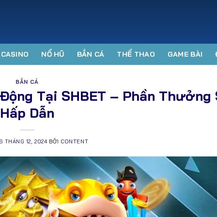
CASINO
NỔ HŨ
BẮN CÁ
THỂ THAO
GAME BÀI
BẮN CÁ
 Động Tại SHBET – Phần Thưởng 
Hấp Dẫn
6 THÁNG 12, 2024
BỞI
CONTENT