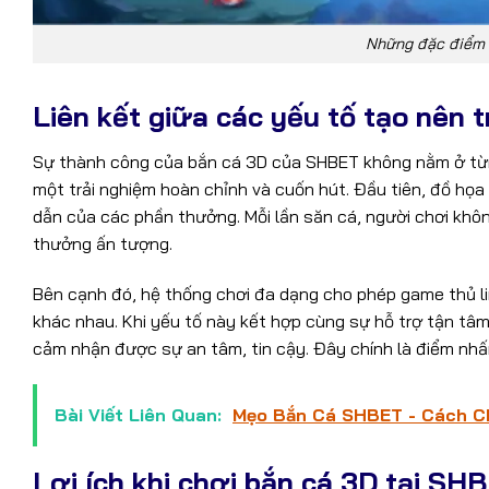
Những đặc điểm n
Liên kết giữa các yếu tố tạo nên t
Sự thành công của bắn cá 3D của SHBET không nằm ở từng 
một trải nghiệm hoàn chỉnh và cuốn hút. Đầu tiên, đồ họ
dẫn của các phần thưởng. Mỗi lần săn cá, người chơi khôn
thưởng ấn tượng.
Bên cạnh đó, hệ thống chơi đa dạng cho phép game thủ li
khác nhau. Khi yếu tố này kết hợp cùng sự hỗ trợ tận tâm 
cảm nhận được sự an tâm, tin cậy. Đây chính là điểm nhấn
Bài Viết Liên Quan:
Mẹo Bắn Cá SHBET - Cách C
Lợi ích khi chơi bắn cá 3D tại SH