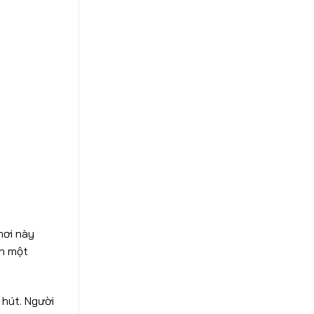
hơi này
ên một
 hút. Người