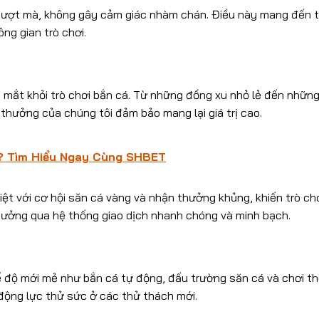
mượt mà, không gây cảm giác nhàm chán. Điều này mang đến t
ông gian trò chơi.
i mắt khỏi trò chơi bắn cá. Từ những đồng xu nhỏ lẻ đến nhữn
hưởng của chúng tôi đảm bảo mang lại giá trị cao.
? Tìm Hiểu Ngay Cùng SHBET
t với cơ hội săn cá vàng và nhận thưởng khủng, khiến trò chơ
thưởng qua hệ thống giao dịch nhanh chóng và minh bạch.
hế độ mới mẻ như bắn cá tự động, đấu trường săn cá và chơi t
động lực thử sức ở các thử thách mới.