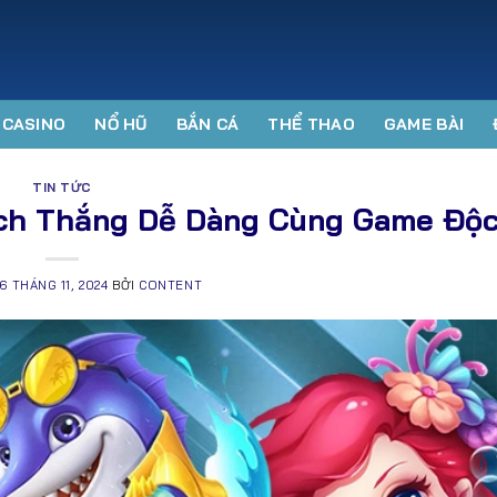
CASINO
NỔ HŨ
BẮN CÁ
THỂ THAO
GAME BÀI
TIN TỨC
ch Thắng Dễ Dàng Cùng Game Độc
6 THÁNG 11, 2024
BỞI
CONTENT