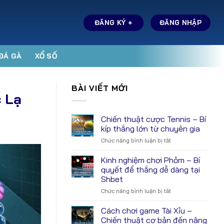
ĐĂNG KÝ +
ĐĂNG NHẬP
ĐÁ GÀ
XỔ SỐ
BÀI VIẾT MỚI
 Lạ
Chiến thuật cược Tennis – Bí
kíp thắng lớn từ chuyên gia
ở
Chức năng bình luận bị tắt
Chiến
thuật
Kinh nghiệm chơi Phỏm – Bí
cược
quyết để thắng dễ dàng tại
Tennis
Shbet
–
ở
Chức năng bình luận bị tắt
Bí
Kinh
kíp
nghiệm
thắng
Cách chơi game Tài Xỉu –
chơi
lớn
Chiến thuật cơ bản đến nâng