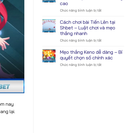
Phỏm
từ
cao
–
chuyên
ở
Chức năng bình luận bị tắt
Bí
gia
Cách
quyết
chơi
để
Cách chơi bài Tiến Lên tại
game
thắng
Shbet – Luật chơi và mẹo
Tài
dễ
thắng nhanh
Xỉu
dàng
ở
Chức năng bình luận bị tắt
–
tại
Cách
Chiến
Shbet
chơi
thuật
Mẹo thắng Keno dễ dàng – Bí
bài
cơ
quyết chọn số chính xác
Tiến
bản
ở
Chức năng bình luận bị tắt
Lên
đến
Mẹo
tại
nâng
thắng
Shbet
cao
Keno
–
dễ
Luật
dàng
chơi
–
và
Bí
mẹo
hôm nay
quyết
thắng
chọn
ng lại.
nhanh
số
chính
xác