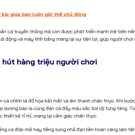
 kíp giúp bạn luôn giữ thế chủ động
bắn cá truyền thống mà còn được phát triển mạnh mẽ trên nề
di động và máy tính bảng mang lại sự tiện lợi, giúp người chơi
 hút hàng triệu người chơi
×
SHBET
 cá chính là đồ họa bắt mắt và âm thanh chân thực. Khi bước
ại dương bao la cùng đàn cá đầy màu sắc bơi lội tung tăng. Từn
 thiết kế tỉ mỉ, mang lại cảm giác chân thực.
ếng cá đớp mồi hay tiếng súng nhả đạn liên hoàn càng làm t