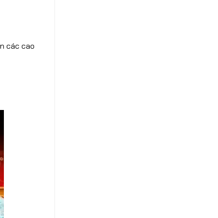
ến các cao