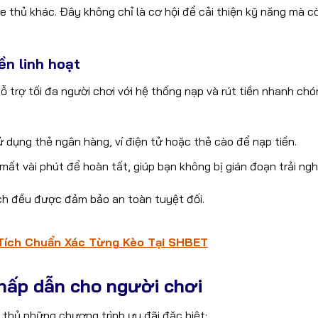
 thủ khác. Đây không chỉ là cơ hội để cải thiện kỹ năng mà c
ền linh hoạt
 trợ tối đa người chơi với hệ thống nạp và rút tiền nhanh chó
dụng thẻ ngân hàng, ví điện tử hoặc thẻ cào để nạp tiền.
mất vài phút để hoàn tất, giúp bạn không bị gián đoạn trải ngh
dịch đều được đảm bảo an toàn tuyệt đối.
Tích Chuẩn Xác Từng Kèo Tại SHBET
hấp dẫn cho người chơi
thủ những chương trình ưu đãi đặc biệt: