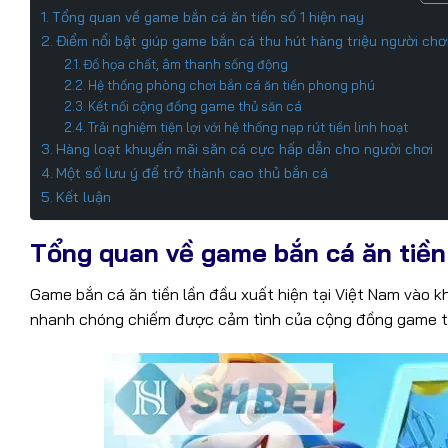
Tổng quan về game bắn cá ăn tiền số 1 hiện nay
Điểm nổi bật giúp game bắn cá thu hút hàng triệu người chơ
Đồ họa chất, âm thanh sống động
Hệ thống phòng chơi bắn cá ăn tiền phong phú
Kết nối cộng đồng game thủ săn cá
Trải nghiệm tiện lợi với hệ thống nạp rút tiền linh hoạt
Hàng loạt khuyến mãi săn cá cực hấp dẫn cho người chơi
Một số lưu ý để trở thành cao thủ bắn cá
Kết luận
Tổng quan về game bắn cá ăn tiền 
Game bắn cá ăn tiền lần đầu xuất hiện tại Việt Nam vào
nhanh chóng chiếm được cảm tình của cộng đồng game thủ 