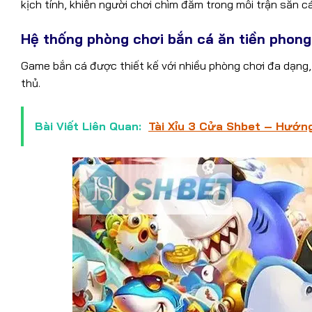
kịch tính, khiến người chơi chìm đắm trong mỗi trận săn cá
Hệ thống phòng chơi bắn cá ăn tiền phong
Game bắn cá được thiết kế với nhiều phòng chơi đa dạng,
thủ.
Bài Viết Liên Quan:
Tài Xỉu 3 Cửa Shbet – Hướn