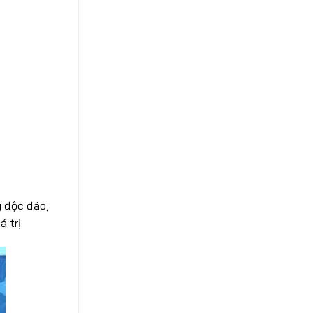
g độc đáo,
 trị.