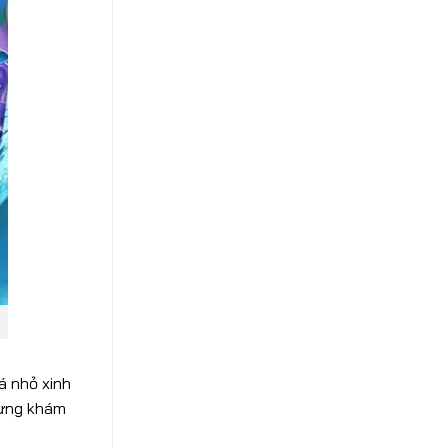
á nhỏ xinh
gừng khám