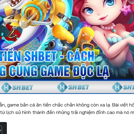
, game bắn cá ăn tiền chắc chắn không còn xa lạ. Bài viết 
ừ lịch sử hình thành đến những trải nghiệm đỉnh cao mà nó ma