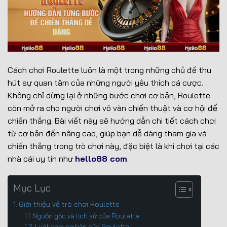
Cách chơi Roulette luôn là một trong những chủ đề thu
hút sự quan tâm của những người yêu thích cá cược.
Không chỉ dừng lại ở những bước chơi cơ bản, Roulette
còn mở ra cho người chơi vô vàn chiến thuật và cơ hội để
chiến thắng. Bài viết này sẽ hướng dẫn chi tiết cách chơi
từ cơ bản đến nâng cao, giúp bạn dễ dàng tham gia và
chiến thắng trong trò chơi này, đặc biệt là khi chơi tại các
nhà cái uy tín như
hello88 com
.
Mục Lục
Giới thiệu về trò chơi Roulette
Nguồn gốc và lịch sử của Roulette
Luật chơi cơ bản của Roulette