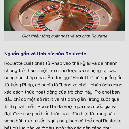
Giới thiệu tổng quát nhất về trò chơi Roulette
Nguồn gốc và lịch sử của Roulette
Roulette xuất phát từ Pháp vào thế kỷ 18 và đã nhanh
chóng trở thành một trò chơi được ưa chuộng tại các
sòng bạc khắp châu Âu. Tên gọi “Roulette” có nguồn gốc
từ tiếng Pháp, có nghĩa là “bánh xe nhỏ”, phản ánh chính
xác cách thức hoạt động của trò chơi này. Trò chơi ban
đầu chỉ có một số rất ít và rất đơn giản. Trong suốt quá
trình phát triển, Roulette đã vượt qua các quốc gia và
đạt được sự phổ biến toàn cầu, đặc biệt là trong các
sòng bài trực tuyến. Ngày nay, bạn có thể chơi Roulette
bất cứ lúc nào và ở đâu, nhờ vào các nền tảng như