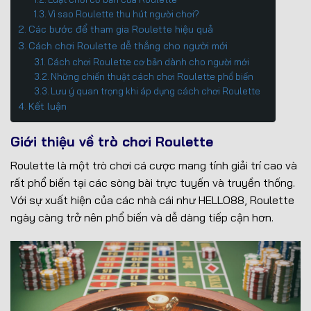
Vì sao Roulette thu hút người chơi?
Các bước để tham gia Roulette hiệu quả
Cách chơi Roulette dễ thắng cho người mới
Cách chơi Roulette cơ bản dành cho người mới
Những chiến thuật cách chơi Roulette phổ biến
Lưu ý quan trọng khi áp dụng cách chơi Roulette
Kết luận
Giới thiệu về trò chơi Roulette
Roulette là một trò chơi cá cược mang tính giải trí cao và
rất phổ biến tại các sòng bài trực tuyến và truyền thống.
Với sự xuất hiện của các nhà cái như HELLO88, Roulette
ngày càng trở nên phổ biến và dễ dàng tiếp cận hơn.