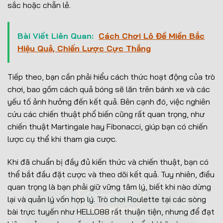
sắc hoặc chẵn lẻ.
Bài Viết Liên Quan:
Cách Chơi Lô Đề Miền Bắc
Hiệu Quả, Chiến Lược Cực Thắng
Tiếp theo, bạn cần phải hiểu cách thức hoạt động của trò
chơi, bao gồm cách quả bóng sẽ lăn trên bánh xe và các
yếu tố ảnh hưởng đến kết quả. Bên cạnh đó, việc nghiên
cứu các chiến thuật phổ biến cũng rất quan trọng, như
chiến thuật Martingale hay Fibonacci, giúp bạn có chiến
lược cụ thể khi tham gia cược.
Khi đã chuẩn bị đầy đủ kiến thức và chiến thuật, bạn có
thể bắt đầu đặt cược và theo dõi kết quả. Tuy nhiên, điều
quan trọng là bạn phải giữ vững tâm lý, biết khi nào dừng
lại và quản lý vốn hợp lý. Trò chơi Roulette tại các sòng
bài trực tuyến như HELLO88 rất thuận tiện, nhưng để đạt
×