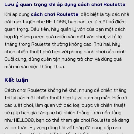
Lưu ý quan trọng khi áp dụng cách chơi Roulette
Khi áp dụng
cách chơi Roulette
, đặc biệt là tại các nhà
cái trực tuyến như HELLO88, bạn cần lưu ý một số điểm
quan trọng. Đầu tiên, hãy quản lý vốn của bạn một cách
hợp lý. Đừng cược quá nhiều vào một ván chơi, vì tỷ lệ
thắng trong Roulette thường không cao. Thứ hai, hãy
chọn chiến thuật phù hợp với phong cách chơi của mình.
Cuối cùng, đừng quên tận hưởng trò chơi và đừng quá
mải mê vào việc thắng thua.
Kết luận
Cách chơi Roulette không hề khó, nhưng để chiến thắng
thì lại cần một chiến thuật hợp lý và sự may mắn. Hiểu rõ
các luật chơi, làm quen với các loại cược và chiến thuật
sẽ giúp bạn gia tăng cơ hội chiến thắng. Trên nền tảng
như HELLO88, bạn có thể tham gia chơi Roulette dễ dàng
và an toàn. Hy vọng rằng bài viết này đã cung cấp cho