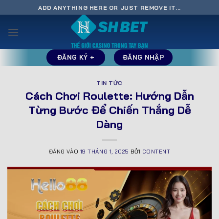
Bỏ
ADD ANYTHING HERE OR JUST REMOVE IT...
qua
nội
dung
ĐĂNG KÝ +
ĐĂNG NHẬP
TIN TỨC
Cách Chơi Roulette: Hướng Dẫn
Từng Bước Để Chiến Thắng Dễ
Dàng
ĐĂNG VÀO
19 THÁNG 1, 2025
BỞI
CONTENT