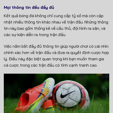
Mọi thông tin đều đầy đủ
Kết quả bóng đá không chỉ cung cấp tỷ số mà còn cập
nhật nhiều thông tin khác nhau về trận đấu. Những thông
tin này bao gồm thống kê về cầu thủ, đội hình ra sân, và
các sự kiện diễn ra trong trận đấu.
Việc nắm bắt đầy đủ thông tin giúp người chơi có cái nhìn
chính xác hơn về trận đấu và đưa ra quyết định cược hợp
lý. Điều này đặc biệt quan trọng khi bạn muốn tham gia
cá cược trong các trận đấu có tính cạnh tranh cao.