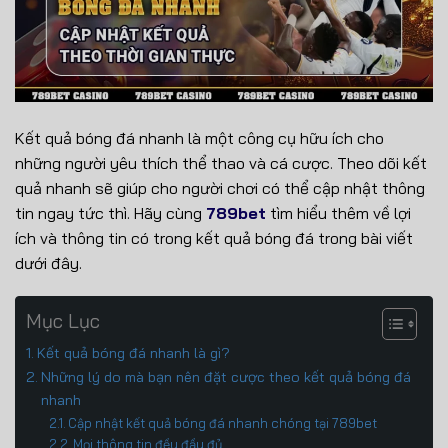
Kết quả bóng đá nhanh là một công cụ hữu ích cho
những người yêu thích thể thao và cá cược. Theo dõi kết
quả nhanh sẽ giúp cho người chơi có thể cập nhật thông
tin ngay tức thì. Hãy cùng
789bet
tìm hiểu thêm về lợi
ích và thông tin có trong kết quả bóng đá trong bài viết
dưới đây.
Mục Lục
Kết quả bóng đá nhanh là gì?
Những lý do mà bạn nên đặt cược theo kết quả bóng đá
nhanh
Cập nhật kết quả bóng đá nhanh chóng tại 789bet
Mọi thông tin đều đầy đủ