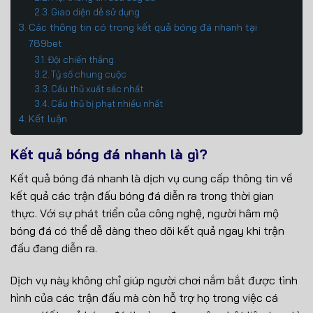
Giao diện dễ sử dụng
Các thông tin có trong kết quả bóng đá nhanh tại
789bet
Đội chiến thắng
Tỷ số chung cuộc
Cầu thủ xuất sắc nhất
Cầu thủ bị phạt nhiều nhất
Kết luận
Kết quả bóng đá nhanh là gì?
Kết quả bóng đá nhanh là dịch vụ cung cấp thông tin về
kết quả các trận đấu bóng đá diễn ra trong thời gian
thực. Với sự phát triển của công nghệ, người hâm mộ
bóng đá có thể dễ dàng theo dõi kết quả ngay khi trận
đấu đang diễn ra.
Dịch vụ này không chỉ giúp người chơi nắm bắt được tình
hình của các trận đấu mà còn hỗ trợ họ trong việc cá