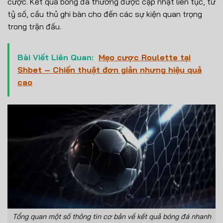
cược. Kết quả bóng đá thường được cập nhật liên tục, từ
tỷ số, cầu thủ ghi bàn cho đến các sự kiện quan trọng
trong trận đấu.
Bài Viết Liên Quan:
Mẹo cược Roulette tại
Shbet – Chiến thuật đơn giản nhưng hiệu quả
cao
Tổng quan một số thông tin cơ bản về kết quả bóng đá nhanh