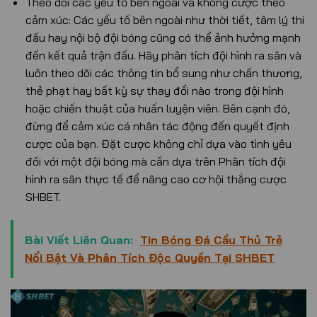
Theo dõi các yếu tố bên ngoài và không cược theo
cảm xúc: Các yếu tố bên ngoài như thời tiết, tâm lý thi
đấu hay nội bộ đội bóng cũng có thể ảnh hưởng mạnh
đến kết quả trận đấu. Hãy phân tích đội hình ra sân và
luôn theo dõi các thông tin bổ sung như chấn thương,
thẻ phạt hay bất kỳ sự thay đổi nào trong đội hình
hoặc chiến thuật của huấn luyện viên. Bên cạnh đó,
đừng để cảm xúc cá nhân tác động đến quyết định
cược của bạn. Đặt cược không chỉ dựa vào tình yêu
đối với một đội bóng mà cần dựa trên Phân tích đội
hình ra sân thực tế để nâng cao cơ hội thắng cược
SHBET.
Bài Viết Liên Quan:
Tin Bóng Đá Cầu Thủ Trẻ
Nổi Bật Và Phân Tích Độc Quyền Tại SHBET