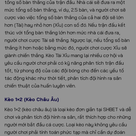
tổng số bàn thắng của trận đấu. Nhà cái sẽ đưa ra một
mức tổng số bàn thắng, ví dụ, 2.5 bàn, và người chơi sẽ
cược vào việc tổng số bàn thắng của cả hai đội sẽ lớn
hơn (Tài) hay nhỏ hơn (Xỉu) con số đó. Nếu trận đấu kết
thúc với tổng bàn thắng lớn hơn mức nhà cái đưa ra,
người chơi cược Tài sẽ thắng. Ngược lại, nếu tổng số bàn
thắng ít hơn hoặc bằng mức đó, người chơi cược Xỉu sẽ
giành chiến thắng. Kèo Tài Xỉu mang lại nhiều cơ hội và
yêu cầu người chơi phải có kỹ năng phân tích trận đấu
tốt, từ phong độ của các đội bóng cho đến các yếu tố
tác động khác như thời tiết, phân tích đội hình ra sân
chiến thuật của huấn luyện viên.
Kèo 1×2 (Kèo Châu Âu)
Kèo 1×2 (kèo châu âu) là loại kèo đơn giản tại SHBET và dễ
chơi và phân tích đội hình ra sân, rất thích hợp cho những
người mới bắt đầu cá cược. Loại kèo này không yêu cầu
người chơi phải tính toán phức tạp mà chỉ cần dự đoán