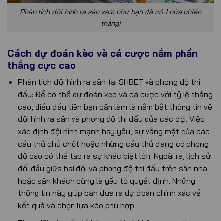
Phân tích đội hình ra sân xem như bạn đã có 1 nửa chiến
thắng!
Cách dự đoán kèo và cá cược nắm phần
thắng cực cao
Phân tích đội hình ra sân tại SHBET và phong độ thi
đấu: Để có thể dự đoán kèo và cá cược với tỷ lệ thắng
cao, điều đầu tiên bạn cần làm là nắm bắt thông tin về
đội hình ra sân và phong độ thi đấu của các đội. Việc
xác định đội hình mạnh hay yếu, sự vắng mặt của các
cầu thủ chủ chốt hoặc những cầu thủ đang có phong
độ cao có thể tạo ra sự khác biệt lớn. Ngoài ra, lịch sử
đối đầu giữa hai đội và phong độ thi đấu trên sân nhà
hoặc sân khách cũng là yếu tố quyết định. Những
thông tin này giúp bạn đưa ra dự đoán chính xác về
kết quả và chọn lựa kèo phù hợp.