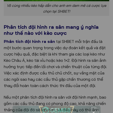
Vô cùng nhiều kèo hấp dẫn cho anh em dam mê cá cược lựa
chọn tại SHBET!
Phân tích đội hình ra sân mang ý nghĩa
như thế nào với kèo cược
Phân tích đội hình ra sân
tại SHBET mỗi trận đấu là
một bước quan trọng trong việc dự đoán kết quả và đặt
cược hiệu quả, đặc biệt là khi tham gia các loại kèo như
Kèo Châu Á, kèo tài xỉu hoặc kèo 1×2. Đội hình ra sân ảnh
hưởng trực tiếp đến lối chơi và chiến thuật của từng đội.
Việc xác định được cầu thủ chủ chốt, sự vắng mặt của
các ngôi sao hay các cầu thủ gặp chấn thương có thể
thay đổi hoàn toàn cách thức thi đấu của một đội.
Nếu một phân tích đội hình ra sân với đội hình mạnh, bao
gồm các cầu thủ đang có phong độ cao, khả năng chiến
thắng của đội đó sẽ lớn hơn, và điều này có thể ảnh