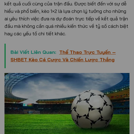
kết quả cuối cùng của trận đấu. Được biết đến với sự dễ
hiểu và phổ biến, kèo 1×2 là lựa chọn lý tưởng cho những
ai yêu thích việc đưa ra dự đoán trực tiếp về kết quả trận
đấu mà không cần quá nhiều kiến thức về tỷ số cách biệt
hay các yếu tố chi tiết khác.
Bài Viết Liên Quan:
Thể Thao Trực Tuyến –
SHBET Kèo Cá Cược Và Chiến Lược Thắng