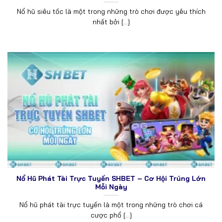
Nổ hũ siêu tốc là một trong những trò chơi được yêu thích
nhất bởi [...]
Nổ Hũ Phát Tài Trực Tuyến SHBET – Cơ Hội Trúng Lớn
Mỗi Ngày
Nổ hũ phát tài trực tuyến là một trong những trò chơi cá
cược phổ [...]