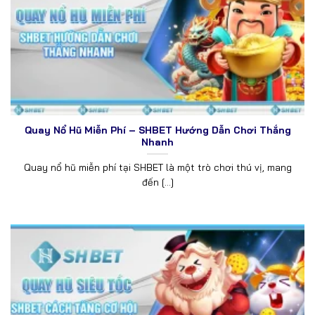
Quay Nổ Hũ Miễn Phí – SHBET Hướng Dẫn Chơi Thắng
Nhanh
Quay nổ hũ miễn phí tại SHBET là một trò chơi thú vị, mang
×
đến [...]
SHBET