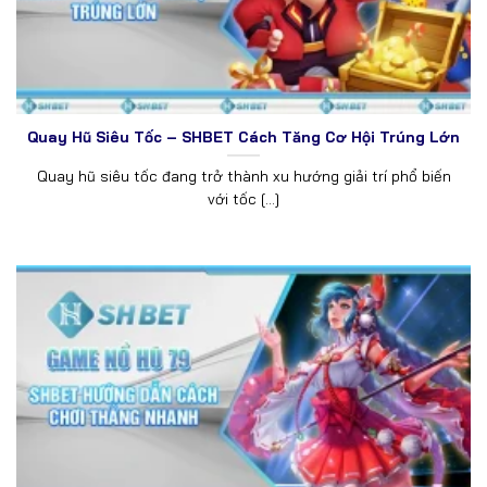
Quay Hũ Siêu Tốc – SHBET Cách Tăng Cơ Hội Trúng Lớn
Quay hũ siêu tốc đang trở thành xu hướng giải trí phổ biến
với tốc [...]