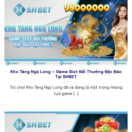
Kho Tàng Ngũ Long – Game Slot Đổi Thưởng Độc Đáo
Tại SHBET
Trò chơi Kho Tàng Ngũ Long đã và đang là một trong những
tựa game [...]