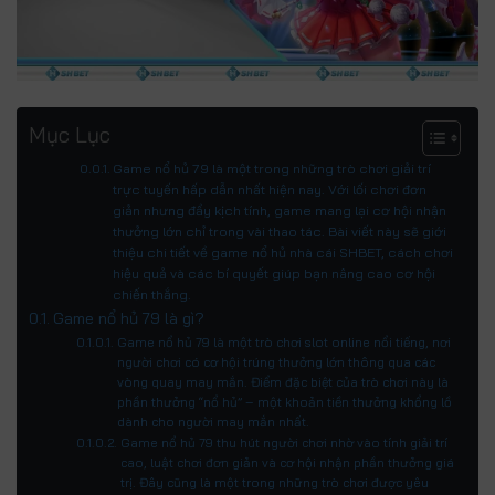
Mục Lục
Game nổ hủ 79 là một trong những trò chơi giải trí
trực tuyến hấp dẫn nhất hiện nay. Với lối chơi đơn
giản nhưng đầy kịch tính, game mang lại cơ hội nhận
thưởng lớn chỉ trong vài thao tác. Bài viết này sẽ giới
thiệu chi tiết về game nổ hủ nhà cái SHBET, cách chơi
hiệu quả và các bí quyết giúp bạn nâng cao cơ hội
chiến thắng.
Game nổ hủ 79 là gì?
Game nổ hủ 79 là một trò chơi slot online nổi tiếng, nơi
người chơi có cơ hội trúng thưởng lớn thông qua các
vòng quay may mắn. Điểm đặc biệt của trò chơi này là
phần thưởng “nổ hủ” – một khoản tiền thưởng khổng lồ
dành cho người may mắn nhất.
Game nổ hủ 79 thu hút người chơi nhờ vào tính giải trí
cao, luật chơi đơn giản và cơ hội nhận phần thưởng giá
trị. Đây cũng là một trong những trò chơi được yêu