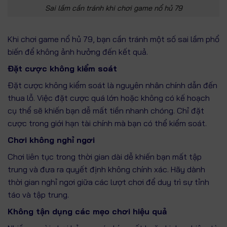
Sai lầm cần tránh khi chơi game nổ hủ 79
Khi chơi game nổ hủ 79, bạn cần tránh một số sai lầm phổ
biến để không ảnh hưởng đến kết quả.
Đặt cược không kiểm soát
Đặt cược không kiểm soát là nguyên nhân chính dẫn đến
thua lỗ. Việc đặt cược quá lớn hoặc không có kế hoạch
cụ thể sẽ khiến bạn dễ mất tiền nhanh chóng. Chỉ đặt
cược trong giới hạn tài chính mà bạn có thể kiểm soát.
Chơi không nghỉ ngơi
Chơi liên tục trong thời gian dài dễ khiến bạn mất tập
trung và đưa ra quyết định không chính xác. Hãy dành
thời gian nghỉ ngơi giữa các lượt chơi để duy trì sự tỉnh
táo và tập trung.
Không tận dụng các mẹo chơi hiệu quả