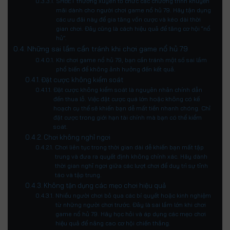
SHBET thường xuyên tổ chức các chương trình khuyến
mãi dành cho người chơi game nổ hủ 79. Hãy tận dụng
các ưu đãi này để gia tăng vốn cược và kéo dài thời
gian chơi. Đây cũng là cách hiệu quả để tăng cơ hội “nổ
hủ”.
Những sai lầm cần tránh khi chơi game nổ hủ 79
Khi chơi game nổ hủ 79, bạn cần tránh một số sai lầm
phổ biến để không ảnh hưởng đến kết quả.
Đặt cược không kiểm soát
Đặt cược không kiểm soát là nguyên nhân chính dẫn
đến thua lỗ. Việc đặt cược quá lớn hoặc không có kế
hoạch cụ thể sẽ khiến bạn dễ mất tiền nhanh chóng. Chỉ
đặt cược trong giới hạn tài chính mà bạn có thể kiểm
soát.
Chơi không nghỉ ngơi
Chơi liên tục trong thời gian dài dễ khiến bạn mất tập
trung và đưa ra quyết định không chính xác. Hãy dành
thời gian nghỉ ngơi giữa các lượt chơi để duy trì sự tỉnh
táo và tập trung.
Không tận dụng các mẹo chơi hiệu quả
Nhiều người chơi bỏ qua các bí quyết hoặc kinh nghiệm
từ những người chơi trước. Đây là sai lầm lớn khi chơi
game nổ hủ 79. Hãy học hỏi và áp dụng các mẹo chơi
hiệu quả để nâng cao cơ hội chiến thắng.