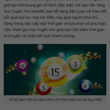
giới hạn bởi khung giờ cố định. Đặc biệt, với các nền tảng
trực tuyến như New88, bạn dễ dàng đặt cược và theo dõi
kết quả mọi lúc, mọi nơi. Điều này giúp người chơi chủ
động trong việc sắp xếp thời gian và lựa chọn số phù hợp.
Việc tham gia trực tuyến còn giúp bạn tiết kiệm thời gian
di chuyển và nhận kết quả nhanh chóng.
Xổ số bạch thủ là cách chơi chỉ chọn một con số duy nhất