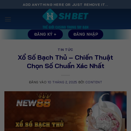
Bỏ
ADD ANYTHING HERE OR JUST REMOVE IT...
qua
nội
dung
ĐĂNG KÝ +
ĐĂNG NHẬP
TIN TỨC
Xổ Số Bạch Thủ – Chiến Thuật
Chọn Số Chuẩn Xác Nhất
ĐĂNG VÀO
10 THÁNG 2, 2025
BỞI
CONTENT