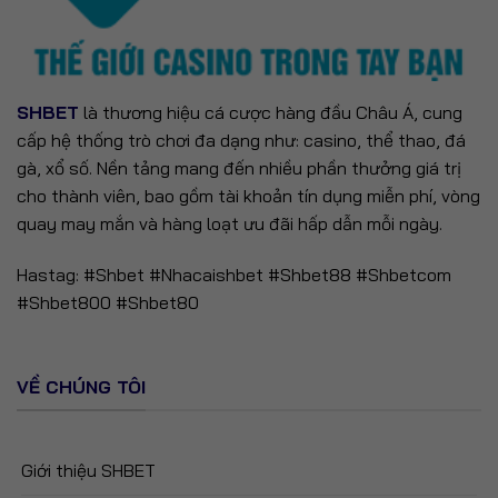
SHBET
là thương hiệu cá cược hàng đầu Châu Á, cung
cấp hệ thống trò chơi đa dạng như: casino, thể thao, đá
gà, xổ số. Nền tảng mang đến nhiều phần thưởng giá trị
cho thành viên, bao gồm tài khoản tín dụng miễn phí, vòng
quay may mắn và hàng loạt ưu đãi hấp dẫn mỗi ngày.
Hastag: #Shbet #Nhacaishbet #Shbet88 #Shbetcom
#Shbet800 #Shbet80
VỀ CHÚNG TÔI
Giới thiệu SHBET