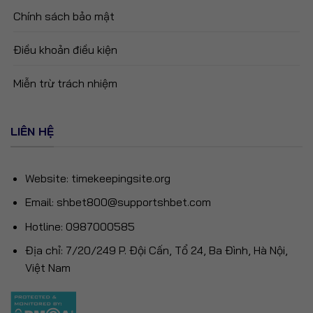
Chính sách bảo mật
Điều khoản điều kiện
Miễn trừ trách nhiệm
LIÊN HỆ
Website: timekeepingsite.org
Email:
shbet800@supportshbet.com
Hotline: 0987000585
Địa chỉ: 7/20/249 P. Đội Cấn, Tổ 24, Ba Đình, Hà Nội,
Việt Nam