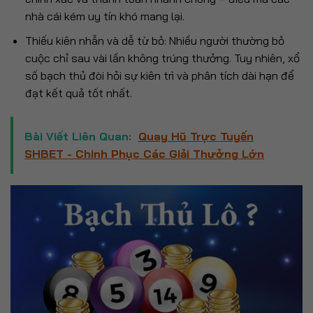
nhà cái kém uy tín khó mang lại.
Thiếu kiên nhẫn và dễ từ bỏ: Nhiều người thường bỏ
cuộc chỉ sau vài lần không trúng thưởng. Tuy nhiên, xổ
số bạch thủ đòi hỏi sự kiên trì và phân tích dài hạn để
đạt kết quả tốt nhất.
Bài Viết Liên Quan:
Quay Hũ Trực Tuyến
SHBET - Chinh Phục Các Giải Thưởng Lớn