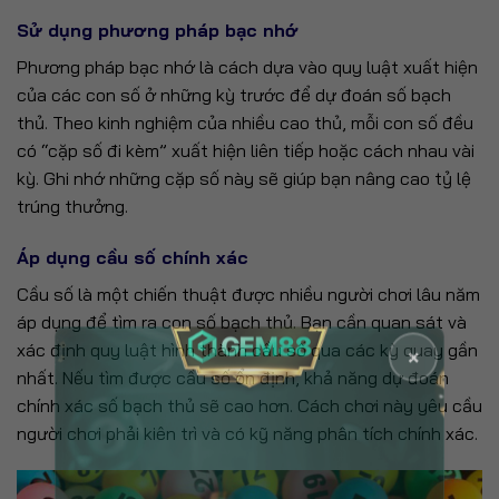
Sử dụng phương pháp bạc nhớ
Phương pháp bạc nhớ là cách dựa vào quy luật xuất hiện
của các con số ở những kỳ trước để dự đoán số bạch
thủ. Theo kinh nghiệm của nhiều cao thủ, mỗi con số đều
có “cặp số đi kèm” xuất hiện liên tiếp hoặc cách nhau vài
kỳ. Ghi nhớ những cặp số này sẽ giúp bạn nâng cao tỷ lệ
trúng thưởng.
Áp dụng cầu số chính xác
Cầu số là một chiến thuật được nhiều người chơi lâu năm
áp dụng để tìm ra con số bạch thủ. Bạn cần quan sát và
xác định quy luật hình thành cầu số qua các kỳ quay gần
×
nhất. Nếu tìm được cầu số ổn định, khả năng dự đoán
chính xác số bạch thủ sẽ cao hơn. Cách chơi này yêu cầu
SHBET
người chơi phải kiên trì và có kỹ năng phân tích chính xác.